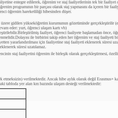
faaliyetine entegre edilerek, öğrenim ve
staj faaliyetlerinin tek bir faaliy
n öğrenim programının bir parçası olarak
staj yapmasını da içeren bir faal
ğrenci öğrenim hareketliliği hibesinden
düşer.
mek üzere gidilen yükseköğretim
kurumunun gözetiminde gerçekleştirilir 
evam eder: yurt,
öğrenci ulaşım kartı vb)
tirilebilir.
Birleştirilmiş faaliyet, öğrenci faaliyete başlamadan önce, ö
nmelidir.
Dolayısı ile birbirini takip eden her öğrenim ve staj faaliyeti bir
iyetten
yararlandırılması için faaliyetine staj faaliyeti eklenerek süresi u
eklenerek süresi uzatılamaz.
ncinin staj faaliyetini öğrenim ile birleşik olarak gerçekleştirmesi, özel
ark etmeksizin) verilmektedir. Ancak hibe aylık olarak değil Erasmus+ 
aki tabloda yer alan km bazında ulaşım desteği verilmektedir: