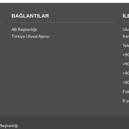
BAĞLANTILAR
İL
AB Başkanlığı
Ulu
Türkiye Ulusal Ajansı
Kam
Tel
+90
+90
+90
+90
Fak
E-p
 Başkanlığı