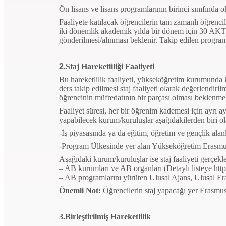
Ön lisans ve lisans programlarının birinci sınıfınd
Faaliyete katılacak öğrencilerin tam zamanlı öğrenci
iki dönemlik akademik yılda bir dönem için 30 AK
gönderilmesi/alınması beklenir. Takip edilen progra
2
.Staj Hareketliliği Faaliyeti
Bu hareketlilik faaliyeti, yükseköğretim kurumunda k
ders takip edilmesi staj faaliyeti olarak değerlendirilm
öğrencinin müfredatının bir parçası olması beklenmek
Faaliyet süresi, her bir öğrenim kademesi için ayrı a
yapabilecek kurum/kuruluşlar aşağıdakilerden biri ol
-İş piyasasında ya da eğitim, öğretim ve gençlik alanl
-Program Ülkesinde yer alan Yükseköğretim Eras
Aşağıdaki kurum/kuruluşlar ise staj faaliyeti gerçekl
– AB kurumları ve AB organları (Detaylı listeye http
– AB programlarını yürüten Ulusal Ajans, Ulusal Era
Önemli Not:
Öğrencilerin staj yapacağı yer Erasmus
3.Birleştirilmiş Hareketlilik