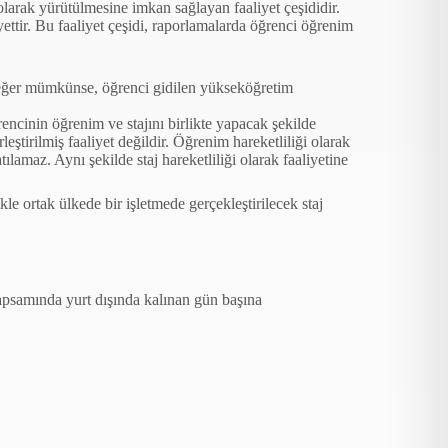
et olarak yürütülmesine imkan sağlayan faaliyet çeşididir.
iyettir. Bu faaliyet çeşidi, raporlamalarda öğrenci öğrenim
(eğer mümkünse, öğrenci gidilen
yükseköğretim
ğrencinin öğrenim ve stajını
birlikte yapacak şekilde
leştirilmiş faaliyet değildir.
Öğrenim hareketliliği olarak
zatılamaz. Aynı şekilde staj
hareketliliği olarak faaliyetine
likle ortak ülkede
bir işletmede gerçekleştirilecek staj
kapsamında yurt dışında kalınan gün başına