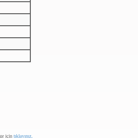
ge için
tıklayınız.