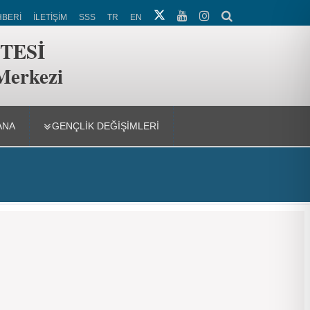
HBERİ
İLETİŞİM
SSS
TR
EN
TESİ
 Merkezi
ANA
GENÇLIK DEĞIŞIMLERI