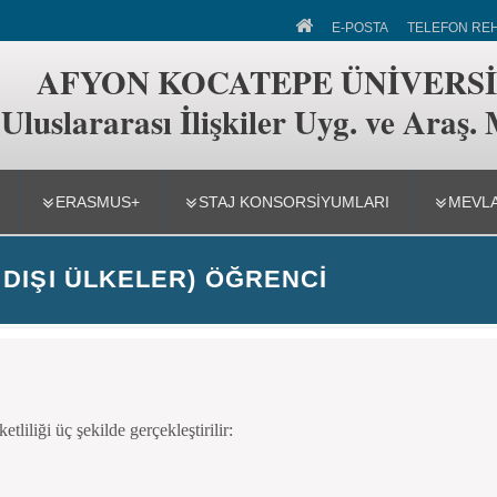
 İlişkiler Uyg. ve Araş. Merkezi
E-POSTA
TELEFON RE
AFYON KOCATEPE ÜNİVERSİ
Uluslararası İlişkiler Uyg. ve Araş.
ERASMUS+
STAJ KONSORSIYUMLARI
MEVL
DIŞI ÜLKELER) ÖĞRENCI
liliği üç şekilde gerçekleştirilir: