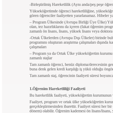
-Birleştirilmiş Hareketlilik (Aynı anda/peş peşe öğre
Yükseköğretimde öğrenci hareketliliğine, yükseköğre
gören öğrenciler faaliyetten yararlanamaz. Hibeler yal
– Program Ülkesinde (Avrupa Birliği Üye Ülke) Yü
olan, tez hazırlıklarını da içeren (fakat öğrenim prog
zamanlı ön lisans, lisans, yüksek lisans veya doktora
-Ortak Ülkelerden (Avrupa Dışı Ülkeler) birinde bul
programını oluşturan araştırma çalışmaları dışında ka
çalışmaları
– Program ya da Ortak Ülke yükseköğretim kurumu tar
zamanlı stajlar
Tam zamanlı öğrenci, henüz diploma/derecesinin gere
buna denk gelen kredi karşılığı iş yükü olduğu öngör
Tam zamanlı staj, öğrencinin faaliyeti süresi boyunca
1.Öğrenim Hareketliliği Faaliyeti
Bu hareketlilik faaliyeti, yükseköğretim kurumunun 
Faaliyet, program ve ortak ülke yükseköğretim kurum
g
erçekleştirmesinden ibarettir.
Faaliyet süresi her bi
dönem)
olabilir. Öğrenim kademesi ön lisans/lisans, 