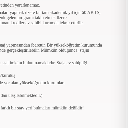
iyetinden yararlanamaz.
şmaları yapmak üzere bir tam akademik yıl için 60
AKTS,
nk gelen programı takip etmek üzere
unan krediler ev sahibi kurumda tekrar ettirilir.
 staj yapmasından ibarettir. Bir yükseköğretim kurumunda
de gerçekleştirilebilir. Mümkün olduğunca, stajın
sı staj imkânı bulunmamaktadır.
Staja ev sahipliği
m/kuruluş
de yer alan yükseköğretim kurumları
dan ulaşılabilmektedir.)
arklı bir stay yeri bulmaları mümkün değildir!