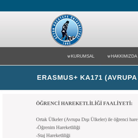
Uluslararası
KURUMSAL
HAKKIMIZDA
ERASMUS+ KA171 (AVRUPA 
ÖĞRENCİ HAREKETLİLİĞİ FAALİYETİ:
Ortak Ülkeler (Avrupa Dışı Ülkeler) ile öğrenci hareket
-Öğrenim Hareketliliği
-Staj Hareketliliği