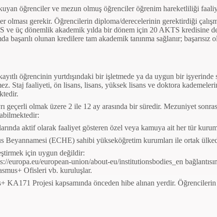
a okuyan öğrenciler ve mezun olmuş
öğrenciler öğrenim hareketliliği faal
ler olması gerekir. Öğrencilerin
diploma/derecelerinin gerektirdiği çalı
TS ve üç dönemlik akademik yılda
bir dönem için 20 AKTS kredisine de
mda başarılı olunan kredilere tam
akademik tanınma sağlanır; başarısız ol
ayıtlı öğrencinin yurtdışındaki bir
işletmede ya da uygun bir işyerinde
ez. Staj faaliyeti, ön lisans, lisans,
yüksek lisans ve doktora kademelerin
tedir.
yrı geçerli olmak üzere 2 ile 12 ay
arasında bir süredir. Mezuniyet sonra
abilmektedir:
arında aktif olarak faaliyet
gösteren özel veya kamuya ait her tür kuru
mus Beyannamesi (ECHE) sahibi
yükseköğretim kurumları ile ortak ülke
eştirmek için uygun değildir:
s://europa.eu/european-union/about-eu/institutionsbodies_en bağlantısın
smus+ Ofisleri vb. kuruluşlar.
+ KA171 Projesi kapsamında önceden hibe alınan yerdir. Öğrencilerin f