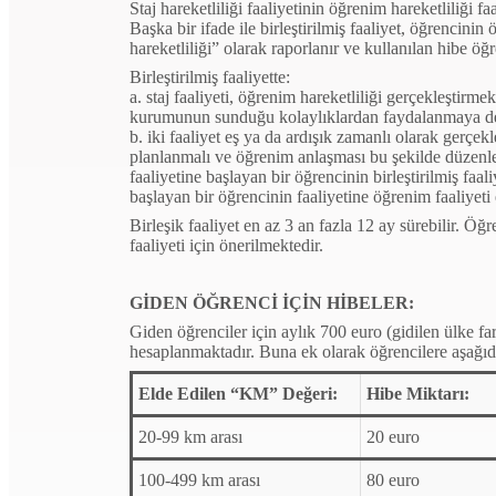
Staj hareketliliği faaliyetinin öğrenim hareketliliği 
Başka bir ifade ile birleştirilmiş faaliyet, öğrencini
hareketliliği” olarak raporlanır ve kullanılan hibe ö
Birleştirilmiş faaliyette:
a. staj faaliyeti, öğrenim hareketliliği gerçekleştir
kurumunun sunduğu kolaylıklardan faydalanmaya d
b. iki faaliyet eş ya da ardışık zamanlı olarak gerçekleş
planlanmalı ve öğrenim anlaşması bu şekilde düzenle
faaliyetine başlayan bir öğrencinin birleştirilmiş faal
başlayan bir öğrencinin faaliyetine öğrenim faaliyeti
Birleşik faaliyet en az 3 an fazla 12 ay sürebilir.
Öğre
faaliyeti için önerilmektedir.
GİDEN ÖĞRENCİ İÇİN HİBELER:
Giden öğrenciler için aylık 700 euro (gidilen ülke f
hesaplanmaktadır. Buna ek olarak öğrencilere aşağıd
Elde Edilen “KM” Değeri:
Hibe Miktarı:
20-99 km arası
20 euro
100-499 km arası
80 euro