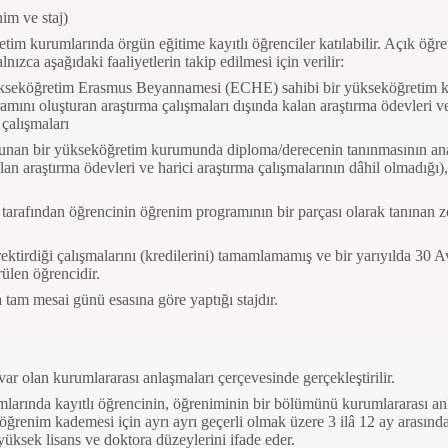
nim ve staj)
tim kurumlarında örgün eğitime kayıtlı öğrenciler katılabilir. Açık öğr
nızca aşağıdaki faaliyetlerin takip edilmesi için verilir:
kseköğretim Erasmus Beyannamesi (ECHE) sahibi bir yükseköğretim k
ramını oluşturan araştırma çalışmaları dışında kalan araştırma ödevleri v
 çalışmaları
unan bir yükseköğretim kurumunda diploma/derecenin tanınmasının ana pa
lan araştırma ödevleri ve harici araştırma çalışmalarının dâhil olmadığı)
afından öğrencinin öğrenim programının bir parçası olarak tanınan zor
ktirdiği çalışmalarını (kredilerini) tamamlamamış ve bir yarıyılda 30
ülen öğrencidir.
 tam mesai günü esasına göre yaptığı stajdır.
var olan kurumlararası anlaşmaları
çerçevesinde gerçekleştirilir.
larında kayıtlı öğrencinin, öğreniminin
bir bölümünü kurumlararası a
r öğrenim kademesi için ayrı ayrı geçerli
olmak üzere 3 ilâ 12 ay arasında
yüksek lisans ve doktora düzeylerini ifade eder.