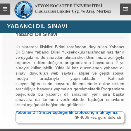
AFYON KOCATEPE ÜNİVERSİTESİ
Toggle
Toggl
Uluslararası İlişkiler Uyg. ve Araş. Merkezi
global
global
navigation
navig
YABANCI DIL SINAVI
Yabancı Dil Sınavı
Uluslararası İlişkiler Birimi tarafından duyurulan Yabancı
Dil Sınavı Yabancı Diller Yüksekokulu tarafından hazırlanır
ve uygulanır. Bu sınavdan alınan skor Birimimiz aracılığıyla
organize edilen değişim programlarına başvuruda 2 yıl
süreyle kullanılabilir. Yılda iki kez düzenlenen yabancı dil
sınavı duyuruları web sayfası, afişler ve çeşitli sosyal
medya araçlarıyla yapılmaktadır. Katılmak
isteyen öğrencilerin başvuru dönemlerinde online sistem
aracılığıyla başvuru yapmaları gerekmektedir.Programlara
başvuruda bu yabancı dil sınavının yanı sıra başka
sınavlara da tanınma verilmektedir. Eşdeğer sınavların
listesi aşağıdaki bağlantıda görülebilir.
Yabancı Dil Sınavı Eşdeğerlik tablosu için tıklayınız.
4086 kez görüntülendi