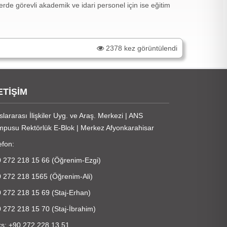
rde görevli akademik ve idari personel için ise eğitim
2378 kez görüntülendi
ETİŞİM
slararası İlişkiler Uyg. ve Araş. Merkezi | ANS
pusu Rektörlük E-Blok | Merkez Afyonkarahisar
efon:
 272 218 15 66 (Öğrenim-Ezgi)
 272 218 1565 (Öğrenim-Ali)
 272 218 15 69 (Staj-Erhan)
 272 218 15 70 (Staj-İbrahim)
s: +90 272 228 13 51