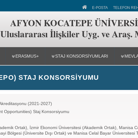
 İlişkiler Uyg. ve Araş. Merkezi
E-POSTA
TELEFON RE
AFYON KOCATEPE ÜNİVERSİ
Uluslararası İlişkiler Uyg. ve Araş.
ERASMUS+
STAJ KONSORSIYUMLARI
MEVL
(EPO) STAJ KONSORSIYUMU
u Akreditasyonu (2021-2027)
nt Opportunities) Staj Konsorsiyumu
kademik Ortak), İzmir Ekonomi Üniversitesi (Akademik Ortak), Manisa C
i Bölgesi (Üniversite Dışı Ortak) ve Manisa Celal Bayar Üniversitesi Te