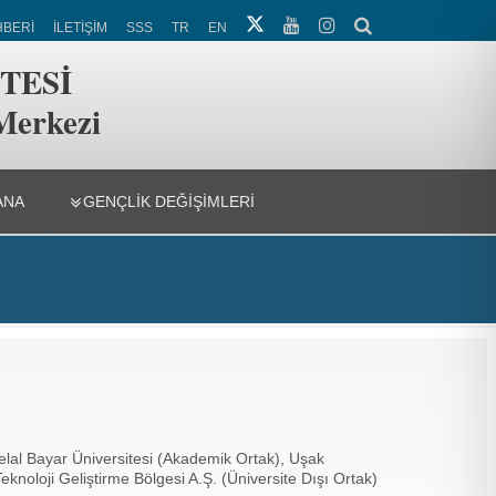
HBERİ
İLETİŞİM
SSS
TR
EN
TESİ
 Merkezi
ANA
GENÇLIK DEĞIŞIMLERI
elal Bayar Üniversitesi (Akademik Ortak), Uşak
knoloji Geliştirme Bölgesi A.Ş. (Üniversite Dışı Ortak)