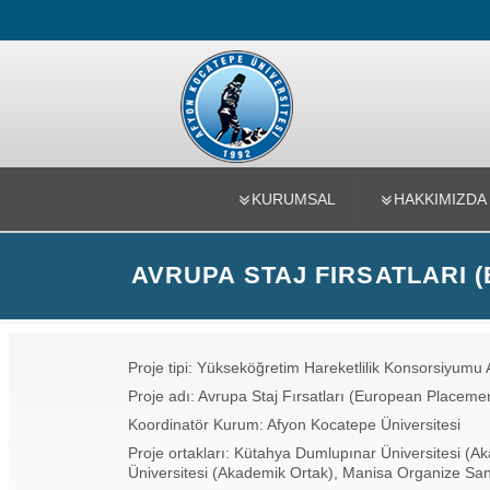
Uluslararası
KURUMSAL
HAKKIMIZDA
AVRUPA STAJ FIRSATLARI 
Proje tipi: Yükseköğretim Hareketlilik Konsorsiyum
Proje adı: Avrupa Staj Fırsatları (European Placeme
Koordinatör Kurum: Afyon Kocatepe Üniversitesi
Proje ortakları: Kütahya Dumlupınar Üniversitesi (A
Üniversitesi (Akademik Ortak), Manisa Organize Sanay