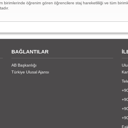
irimlerinde öğrenim gören öğrencilere staj hareketliliği ve tüm birimle
tadır.
BAĞLANTILAR
İL
AB Başkanlığı
Ulu
Türkiye Ulusal Ajansı
Kam
Tel
+90
+90
+90
+90
Fak