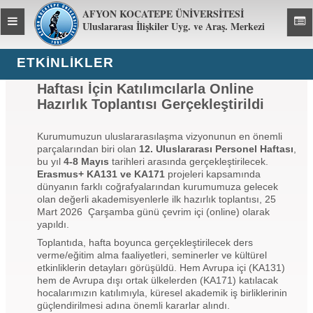
AFYON KOCATEPE ÜNİVERSİTESİ
Toggle
Toggl
Uluslararası İlişkiler Uyg. ve Araş. Merkezi
global
global
navigation
navig
ETKİNLİKLER
12. Erasmus+ Uluslararası Personel
Haftası İçin Katılımcılarla Online
Hazırlık Toplantısı Gerçekleştirildi
Kurumumuzun uluslararasılaşma vizyonunun en önemli
parçalarından biri olan
12. Uluslararası Personel Haftası
,
bu yıl
4-8 Mayıs
tarihleri arasında gerçekleştirilecek.
Erasmus+ KA131 ve KA171
projeleri kapsamında
dünyanın farklı coğrafyalarından kurumumuza gelecek
olan değerli akademisyenlerle ilk hazırlık toplantısı, 25
Mart 2026 Çarşamba günü çevrim içi (online) olarak
yapıldı.
Toplantıda, hafta boyunca gerçekleştirilecek ders
verme/eğitim alma faaliyetleri, seminerler ve kültürel
etkinliklerin detayları görüşüldü. Hem Avrupa içi (KA131)
hem de Avrupa dışı ortak ülkelerden (KA171) katılacak
hocalarımızın katılımıyla, küresel akademik iş birliklerinin
güçlendirilmesi adına önemli kararlar alındı.