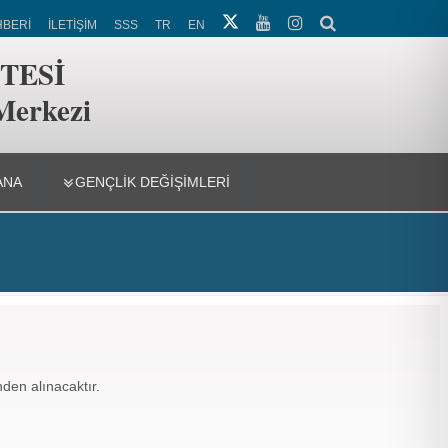
HBERİ
İLETİŞİM
SSS
TR
EN
TESİ
 Merkezi
ANA
GENÇLIK DEĞIŞIMLERI
den alınacaktır.