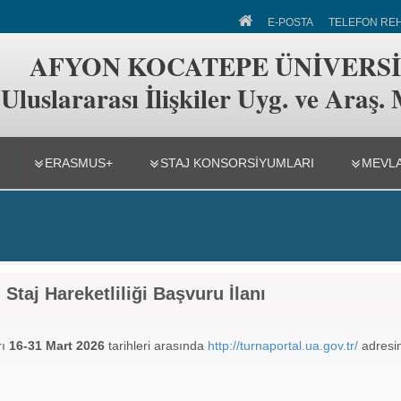
 İlişkiler Uyg. ve Araş. Merkezi
E-POSTA
TELEFON RE
AFYON KOCATEPE ÜNİVERSİ
Uluslararası İlişkiler Uyg. ve Araş.
ERASMUS+
STAJ KONSORSIYUMLARI
MEVL
taj Hareketliliği Başvuru İlanı
rı
16-31
Mart 2026
tarihleri arasında
http://turnaportal.ua.gov.tr/
adresin