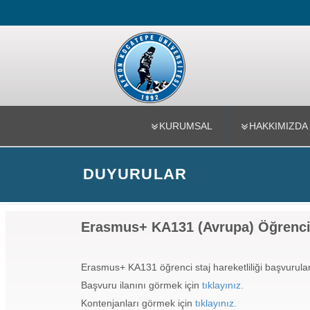
Uluslararası
KURUMSAL
HAKKIMIZDA
DUYURULAR
Erasmus+ KA131 (Avrupa) Öğrenci S
Erasmus+ KA131 öğrenci staj hareketliliği başvurula
Başvuru ilanını görmek için
tıklayınız.
Kontenjanları görmek için
tıklayınız.