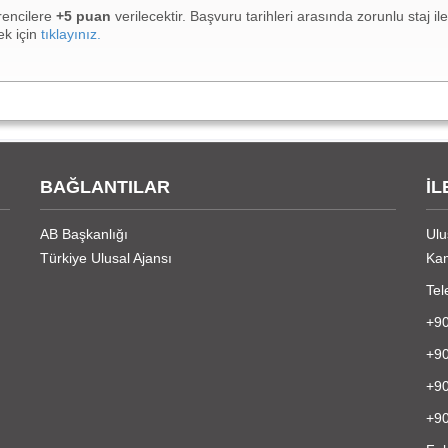
rencilere
+5 puan
verilecektir. Başvuru tarihleri arasında zorunlu staj ile
ek için
tıklayınız.
BAĞLANTILAR
İL
AB Başkanlığı
Ulu
Türkiye Ulusal Ajansı
Kam
Tel
+90
+90
+90
+90